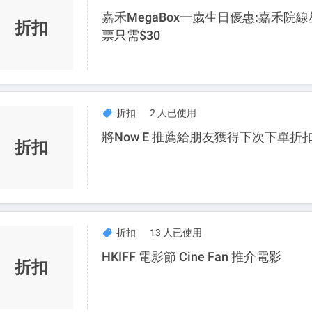
嘉禾MegaBox一歲生日優惠:嘉禾院
折扣
票只需$30
折扣
2 人已使用
將Now E 推薦給朋友獲得下次下單折
折扣
折扣
13 人已使用
HKIFF 電影節 Cine Fan 推介電影
折扣