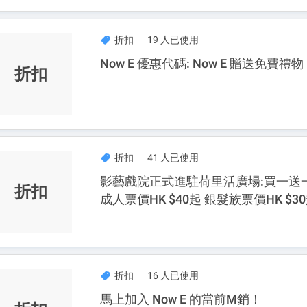
折扣
19 人已使用
Now E 優惠代碼: Now E 贈送免費禮
折扣
折扣
41 人已使用
影藝戲院正式進駐荷里活廣場:買一送一
折扣
成人票價HK $40起 銀髮族票價HK $3
折扣
16 人已使用
馬上加入 Now E 的當前M銷！