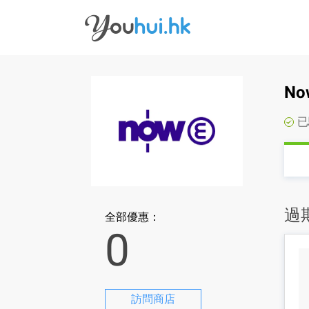
No
已
過
全部優惠：
0
訪問商店