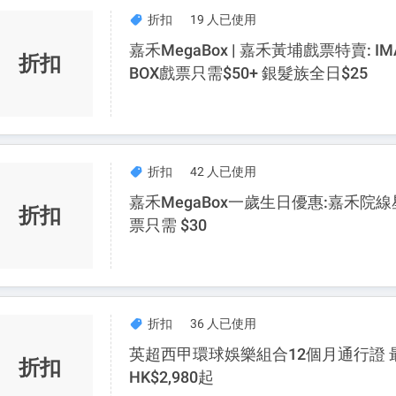
折扣
19 人已使用
嘉禾MegaBox | 嘉禾黃埔戲票特賣: IM
折扣
BOX戲票只需$50+ 銀髮族全日$25
折扣
42 人已使用
嘉禾MegaBox一歲生日優惠:嘉禾院
折扣
票只需 $30
折扣
36 人已使用
英超西甲環球娛樂組合12個月通行證 
折扣
HK$2,980起